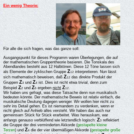
Ein wenig Theorie:
Für alle die sich fragen, was das ganze soll:
Ausgangspunkt für dieses Programm waren Überlegungen, die auf
der mathematischen Gruppentheorie basieren. Die Tonskala des
Abendlandes besteht aus 12 Halbtönen. Diese 12 Töne lassen sich
Z
als Elemente der zyklischen Gruppe
interpretieren. Nun lässt
12
Z
sich mathematisch beweisen, daß
das direkte Produkt der
12
Z
Z
Gruppen
und
ist. Dies ist nicht etwa trivial, denn zum
3
4
Z
Z
Z
Beispiel
und
ergeben
nicht
.
2
6
12
Wir haben uns gefragt, was diese Tatsache denn nun musikalisch
bedeuten könnte. Der mathematische Beweis ist relativ einfach, die
musikalische Deutung dagegen weniger. Wir wollen hier nicht zu
sehr ins Detail gehen. Es ist niemandem zu verdenken, wenn er
nicht gleich auf Anhieb alles versteht. Wir haben das auch nur
gemeinsam Stück für Stück erarbeitet. Was herauskam, war
Z
anfangs genauso verblüffend wie letztendlich logisch:
reflektiert
3
die Gruppe der drei verminderten Akkorde (
gestapelte kleine
Z
Terzen
) und
die der vier übermäßigen Akkorde (
gestapelte
große
4