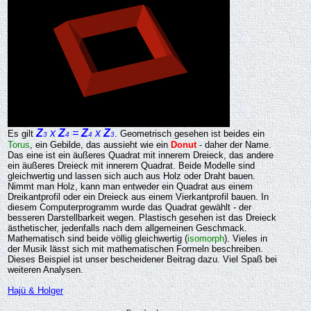
Z
x
Z
=
Z
x
Z
Es gilt
. Geometrisch gesehen ist beides ein
3
4
4
3
Torus
, ein Gebilde, das aussieht wie ein
Donut
- daher der Name.
Das eine ist ein äußeres Quadrat mit innerem Dreieck, das andere
ein äußeres Dreieck mit innerem Quadrat. Beide Modelle sind
gleichwertig und lassen sich auch aus Holz oder Draht bauen.
Nimmt man Holz, kann man entweder ein Quadrat aus einem
Dreikantprofil oder ein Dreieck aus einem Vierkantprofil bauen. In
diesem Computerprogramm wurde das Quadrat gewählt - der
besseren Darstellbarkeit wegen. Plastisch gesehen ist das Dreieck
ästhetischer, jedenfalls nach dem allgemeinen Geschmack.
Mathematisch sind beide völlig gleichwertig (
isomorph
). Vieles in
der Musik lässt sich mit mathematischen Formeln beschreiben.
Dieses Beispiel ist unser bescheidener Beitrag dazu. Viel Spaß bei
weiteren Analysen.
Hajü & Holger