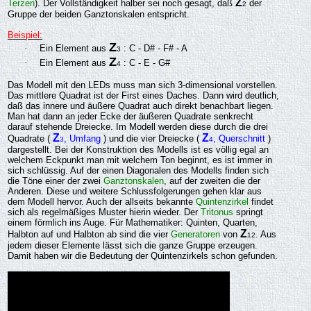
Z
Terzen
). Der Vollständigkeit halber sei noch gesagt, daß
der
2
Gruppe der beiden Ganztonskalen entspricht.
Beispiel:
Z
·
Ein Element aus
: C - D# - F# - A
3
Z
·
Ein Element aus
: C - E - G#
4
Das Modell mit den LEDs muss man sich 3-dimensional vorstellen.
Das mittlere Quadrat ist der First eines Daches. Dann wird deutlich,
daß das innere und äußere Quadrat auch direkt benachbart liegen.
Man hat dann an jeder Ecke der äußeren Quadrate senkrecht
darauf stehende Dreiecke. Im Modell werden diese durch die drei
Z
Z
Quadrate (
, Umfang
) und die vier Dreiecke (
, Querschnitt
)
3
4
dargestellt. Bei der Konstruktion des Modells ist es völlig egal an
welchem Eckpunkt man mit welchem Ton beginnt, es ist immer in
sich schlüssig. Auf der einen Diagonalen des Modells finden sich
die Töne einer der zwei
Ganztonskalen
, auf der zweiten die der
Anderen. Diese und weitere Schlussfolgerungen gehen klar aus
dem Modell hervor. Auch der allseits bekannte
Quintenzirkel
findet
sich als regelmäßiges Muster hierin wieder. Der
Tritonus
springt
einem förmlich ins Auge. Für Mathematiker: Quinten, Quarten,
Z
Halbton auf und Halbton ab sind die vier
Generatoren
von
. Aus
12
jedem dieser Elemente lässt sich die ganze Gruppe erzeugen.
Damit haben wir die Bedeutung der Quintenzirkels schon gefunden.